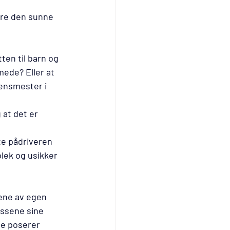
ere den sunne 
 
ten til barn og 
ede? Eller at 
densmester i 
at det er 
e pådriveren 
blek og usikker 
gene av egen 
assene sine 
de poserer 