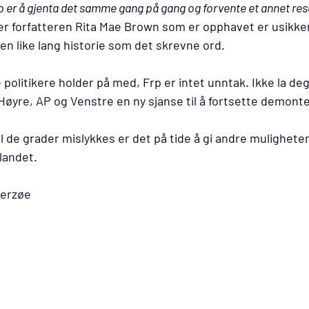
p er å gjenta det samme gang på gang og forvente et annet res
ler forfatteren Rita Mae Brown som er opphavet er usikker
en like lang historie som det skrevne ord.
 politikere holder på med, Frp er intet unntak. Ikke la deg
Høyre, AP og Venstre en ny sjanse til å fortsette demont
l de grader mislykkes er det på tide å gi andre muligheten,
landet.
erzøe