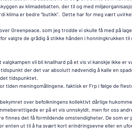
skyggen av klimadebatten, der til og med miljøorganisasjo
rdi klima er bedre "butikk”.  Dette har for meg vært uvirke
t over Greenpeace, som jeg trodde vi skulle få med på lag
or valgte de grådig å stikke hånden i honningkrukken til
t valgkampen vil bli knallhard på et vis vi kanskje ikke er va
tidspunkt der det var absolutt nødvendig å kalle en spad
 det tidspunktet.
r tiden meningsmålingene, faktisk er Frp i følge de fles
.
t bekymret over befolkningens kollektivt dårlige hukomme
meberettigede er på et vis unnskyldt, men for oss andre
re finnes det få formildende omstendigheter. De som er på
enten ut til å ha svært kort erindringsevne eller en ufor