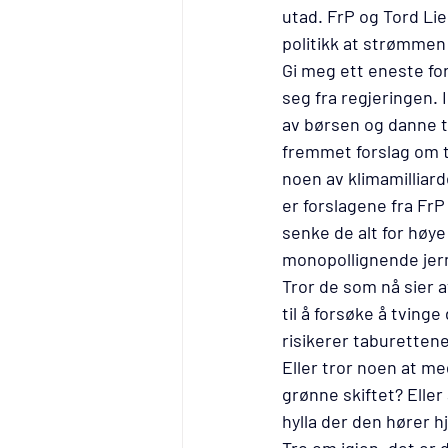
utad. FrP og Tord Lie
politikk at strømmen v
Gi meg ett eneste for
seg fra regjeringen. 
av børsen og danne to
fremmet forslag om ti
noen av klimamilliard
er forslagene fra FrP
senke de alt for høye 
monopollignende jern
Tror de som nå sier a
til å forsøke å tvinge
risikerer taburettene
Eller tror noen at med
grønne skiftet? Eller 
hylla der den hører 