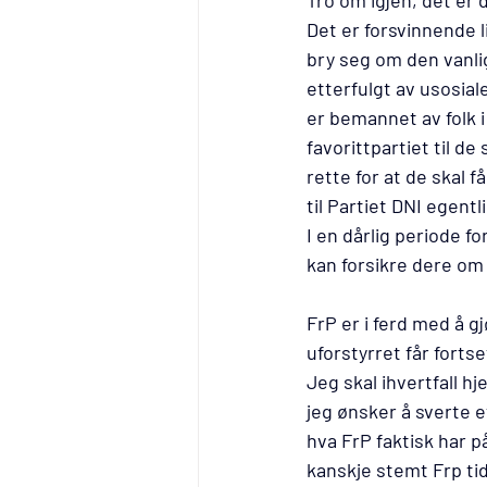
Tro om igjen, det er 
Det er forsvinnende li
bry seg om den vanli
etterfulgt av usosial
er bemannet av folk i
favorittpartiet til de
rette for at de skal 
til Partiet DNI egentl
I en dårlig periode f
kan forsikre dere om a
FrP er i ferd med å g
uforstyrret får fortse
Jeg skal ihvertfall h
jeg ønsker å sverte e
hva FrP faktisk har p
kanskje stemt Frp tidl