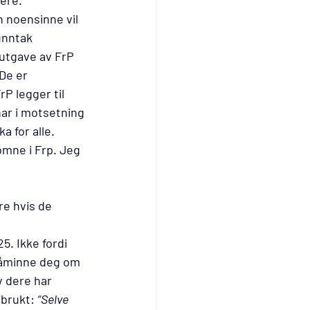
ere. 
n noensinne vil 
unntak 
 utgave av FrP 
De er 
rP legger til 
har i motsetning 
a for alle.
omne i Frp. Jeg 
re hvis de 
5. Ikke fordi 
 påminne deg om 
v dere har 
 brukt: 
“Selve 