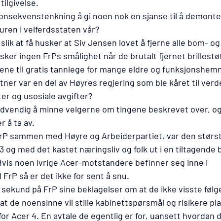
 tilgivelse. 
konsekvenstenkning å gi noen nok en sjanse til å demont
ren i velferdsstaten vår?
slik at få husker at Siv Jensen lovet å fjerne alle bom- og
sker ingen FrPs smålighet når de brutalt fjernet brillestøt
ene til gratis tannlege for mange eldre og funksjonshemm
tner var en del av Høyres regjering som ble kåret til ver
ter og usosiale avgifter?
nødvendig å minne velgerne om tingene beskrevet over, og 
 å ta av.
FrP sammen med Høyre og Arbeiderpartiet, var den størst
 3 og med det kastet næringsliv og folk ut i en tiltagende 
vis noen ivrige Acer-motstandere befinner seg inne i 
FrP så er det ikke for sent å snu.
 sekund på FrP sine beklagelser om at de ikke visste føl
t de noensinne vil stille kabinettspørsmål og risikere pl
or Acer 4. En avtale de egentlig er for, uansett hvordan 