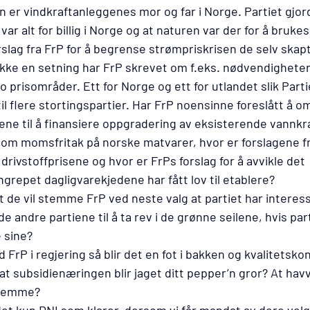
n er vindkraftanleggenes mor og far i Norge. Partiet gjorde
ar alt for billig i Norge og at naturen var der for å brukes
slag fra FrP for å begrense strømpriskrisen de selv skapt
Ikke en setning har FrP skrevet om f.eks. nødvendigheten 
 prisområder. Ett for Norge og ett for utlandet slik Parti
l flere stortingspartier. Har FrP noensinne foreslått å om
ene til å finansiere oppgradering av eksisterende vannkr
 om momsfritak på norske matvarer, hvor er forslagene fra
drivstoffprisene og hvor er FrPs forslag for å avvikle det 
grepet dagligvarekjedene har fått lov til etablere?
t de vil stemme FrP ved neste valg at partiet har interess
 de andre partiene til å ta rev i de grønne seilene, hvis pa
 sine?
 FrP i regjering så blir det en fot i bakken og kvalitetskont
at subsidienæringen blir jaget ditt pepper’n gror? At havvi
hjemme? 