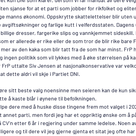
det kun DNI som klarer, dersom vi får mandat av dere velg
ten sjanse for at et parti som jobber for rikfolket og elite
ge manns økonomi. Oppskrytte skattelettelser blir uten 
e avgiftsøkninger og farlige kutt i velferdsstaten. Dagens
 billige dresser, fargerike slips og vannkjemmet sideskill. 
 som er allerede er rike eller de som tror de blir rike bare F
få mer av den kaka som blir tatt fra de som har minst. FrP 
ig ingen politikk som vil lykkes med å øke størrelsen på kak
or FrP uttalte Siv Jensen at nasjonalkonservative var velk
t dette aldri vil skje i Partiet DNI.
jøre sitt beste valg noensinne men seieren kan de kun sik
tte å kaste blår i øynene til befolkningen.
jelpe dere med å huske disse tingene frem mot valget i 202
t annet parti, men fordi jeg har et oppriktig ønske om å
å CV’n etter 6 år i regjering under samme ledelse. Noen a
igere og til dere vil jeg gjerne gjenta et sitat jeg ofte har