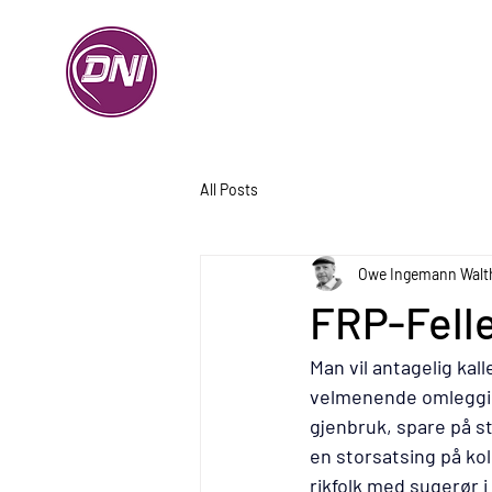
All Posts
Owe Ingemann Walt
FRP-Fell
Man vil antagelig kal
velmenende omlegging
gjenbruk, spare på s
en storsatsing på kol
rikfolk med sugerør i