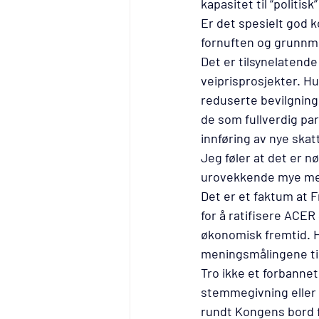
kapasitet til “politisk”
Er det spesielt god 
fornuften og grunnmu
Det er tilsynelatende 
veiprisprosjekter. Hu
reduserte bevilgning
de som fullverdig par
innføring av nye skat
Jeg føler at det er 
urovekkende mye mer
Det er et faktum at 
for å ratifisere ACER
økonomisk fremtid. H
meningsmålingene til 
Tro ikke et forbannet
stemmegivning eller a
rundt Kongens bord f