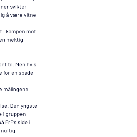
ner svikter 
lig å være vitne 
et i kampen mot 
 en mektig 
nt til. Men hvis 
e for en spade 
te målingene 
lse. Den yngste 
 i gruppen 
 FrPs side i 
nuftig 