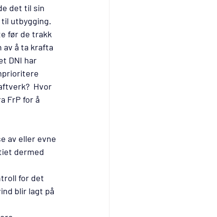
 det til sin 
 til utbygging.
e før de trakk 
av å ta krafta 
et DNI har 
prioritere 
aftverk?  Hvor 
 FrP for å 
e av eller evne 
rtiet dermed 
roll for det 
nd blir lagt på 