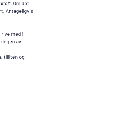
ultat”
. Om det 
t. Antageligvis 
 rive med i 
eringen av 
 tilliten og 