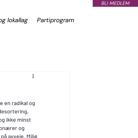
BLI MEDLEM
og lokallag
Partiprogram
e en radikal og 
esortering,  
og ikke minst 
jonærer og 
på avveie. Miljø 