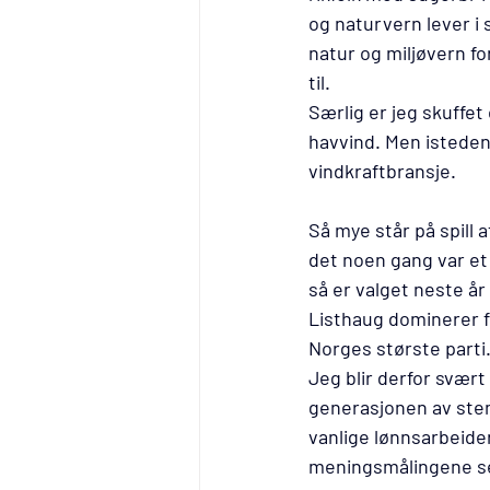
og naturvern lever i 
natur og miljøvern fo
til. 
Særlig er jeg skuffe
havvind. Men istedenf
vindkraftbransje.
Så mye står på spill a
det noen gang var et 
så er valget neste år
Listhaug dominerer fo
Norges største parti
Jeg blir derfor svær
generasjonen av stem
vanlige lønnsarbeide
meningsmålingene ser 