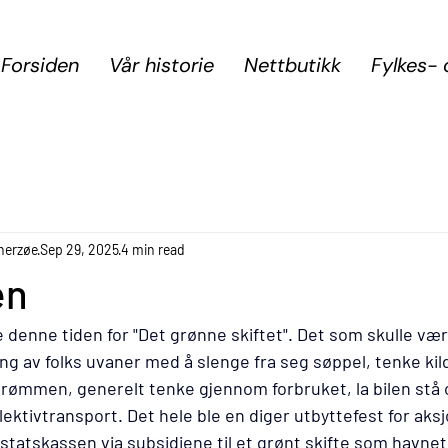
Forsiden
Vår historie
Nettbutikk
Fylkes- 
herzøe
Sep 29, 2025
4 min read
en
le denne tiden for "Det grønne skiftet". Det som skulle vær
 av folks uvaner med å slenge fra seg søppel, tenke kild
trømmen, generelt tenke gjennom forbruket, la bilen stå 
lektivtransport. Det hele ble en diger utbyttefest for aks
 statskassen via subsidiene til et grønt skifte som havnet 