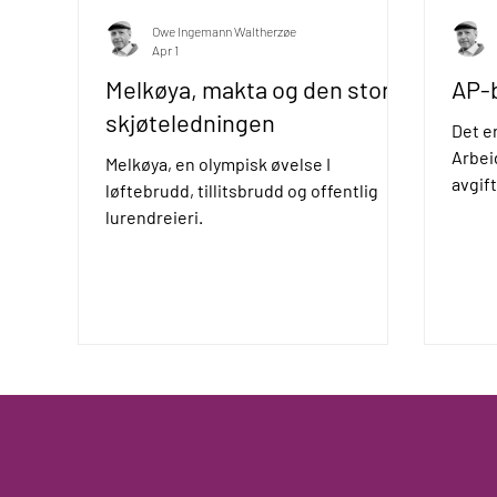
Owe Ingemann Waltherzøe
Apr 1
Melkøya, makta og den store
AP-
skjøteledningen
Det e
Arbei
Melkøya, en olympisk øvelse I
avgift
løftebrudd, tillitsbrudd og offentlig
ansvar
lurendreieri.