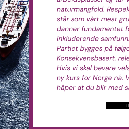
naturmangfold. Respe
står som vårt mest gr
danner fundamentet fo
inkluderende samfunn
Partiet bygges på følg
Konsekvensbasert, rele
Hvis vi skal bevare ve
ny kurs for Norge nå. V
håper at du blir med
L