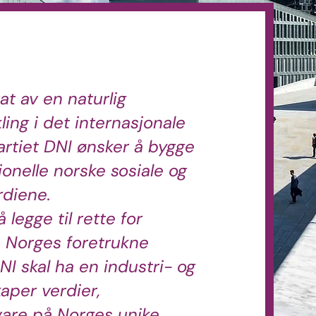
tat av en naturlig
ling i det internasjonale
Partiet DNI ønsker å bygge
jonelle norske sosiale og
rdiene.
 legge til rette for
 Norges foretrukne
DNI skal ha en industri- og
aper verdier,
vare på Norges unike