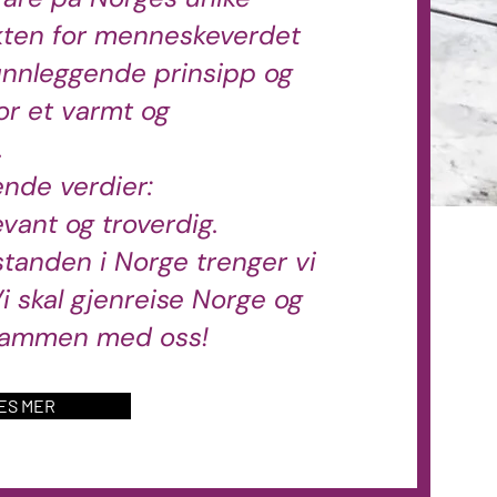
kten for menneskeverdet
unnleggende prinsipp og
r et varmt og
.
ende verdier:
vant og troverdig.
lstanden i Norge trenger vi
i skal gjenreise Norge og
 sammen med oss!
ES MER