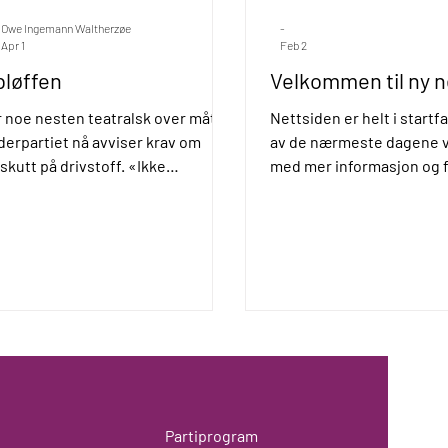
Owe Ingemann Waltherzøe
-
Apr 1
Feb 2
bløffen
Velkommen til ny n
r noe nesten teatralsk over måten
Nettsiden er helt i startfa
derpartiet nå avviser krav om
av de nærmeste dagene vi
skutt på drivstoff. «Ikke
med mer informasjon og f
lig», sier de.
kan klikke deg rundt på. M
siden skal være oversiktli
og informativ.
Partiprogram